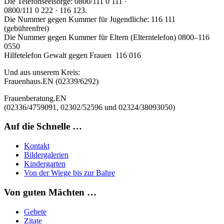
Die
Telefonseelsorge:
0800/111 0 111 ·
0800/111 0 222 · 116 123.
Die Nummer gegen Kummer für Jugendliche: 116 111
(gebührenfrei)
Die
Nummer gegen Kummer für Eltern
(Elterntelefon)
0800–116
0550
Hilfetelefon Gewalt gegen Frauen 116 016
Und aus unserem Kreis:
Frauenhaus
.EN (02339/6292)
Frauenberatung
.EN
(02336/4759091, 02302/52596 und 02324/38093050)
Auf die Schnelle …
Kontakt
Bildergalerien
Kindergarten
Von der Wiege bis zur Bahre
Von guten Mächten …
Gebete
Zitate