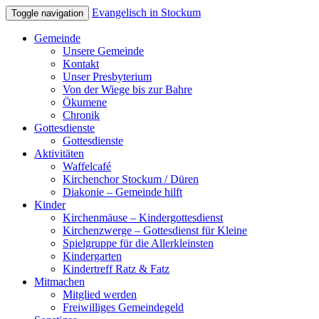
Evangelisch in Stockum
Toggle navigation
Gemeinde
Unsere Gemeinde
Kontakt
Unser Presbyterium
Von der Wiege bis zur Bahre
Ökumene
Chronik
Gottesdienste
Gottesdienste
Aktivitäten
Waffelcafé
Kirchenchor Stockum / Düren
Diakonie – Gemeinde hilft
Kinder
Kirchenmäuse – Kindergottesdienst
Kirchenzwerge – Gottesdienst für Kleine
Spielgruppe für die Allerkleinsten
Kindergarten
Kindertreff Ratz & Fatz
Mitmachen
Mitglied werden
Freiwilliges Gemeindegeld