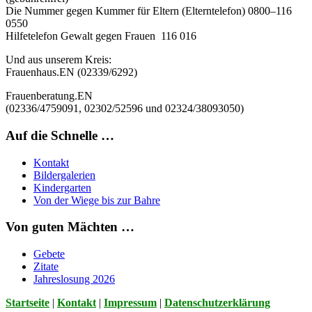
Die
Nummer gegen Kummer für Eltern
(Elterntelefon)
0800–116
0550
Hilfetelefon Gewalt gegen Frauen 116 016
Und aus unserem Kreis:
Frauenhaus
.EN (02339/6292)
Frauenberatung
.EN
(02336/4759091, 02302/52596 und 02324/38093050)
Auf die Schnelle …
Kontakt
Bildergalerien
Kindergarten
Von der Wiege bis zur Bahre
Von guten Mächten …
Gebete
Zitate
Jahreslosung 2026
Startseite
|
Kontakt
|
Impressum
|
Datenschutzerklärung