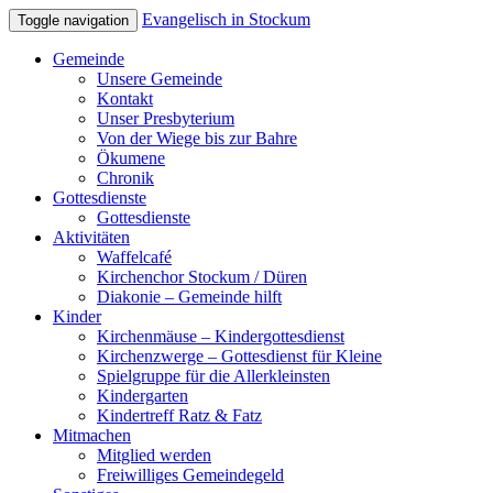
Evangelisch in Stockum
Toggle navigation
Gemeinde
Unsere Gemeinde
Kontakt
Unser Presbyterium
Von der Wiege bis zur Bahre
Ökumene
Chronik
Gottesdienste
Gottesdienste
Aktivitäten
Waffelcafé
Kirchenchor Stockum / Düren
Diakonie – Gemeinde hilft
Kinder
Kirchenmäuse – Kindergottesdienst
Kirchenzwerge – Gottesdienst für Kleine
Spielgruppe für die Allerkleinsten
Kindergarten
Kindertreff Ratz & Fatz
Mitmachen
Mitglied werden
Freiwilliges Gemeindegeld