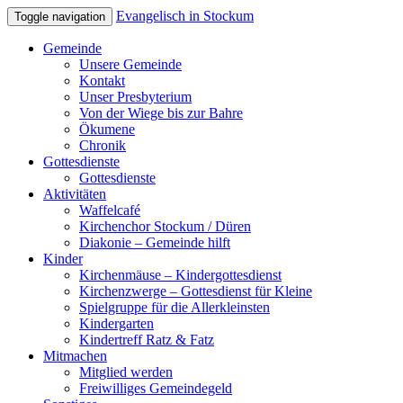
Evangelisch in Stockum
Toggle navigation
Gemeinde
Unsere Gemeinde
Kontakt
Unser Presbyterium
Von der Wiege bis zur Bahre
Ökumene
Chronik
Gottesdienste
Gottesdienste
Aktivitäten
Waffelcafé
Kirchenchor Stockum / Düren
Diakonie – Gemeinde hilft
Kinder
Kirchenmäuse – Kindergottesdienst
Kirchenzwerge – Gottesdienst für Kleine
Spielgruppe für die Allerkleinsten
Kindergarten
Kindertreff Ratz & Fatz
Mitmachen
Mitglied werden
Freiwilliges Gemeindegeld