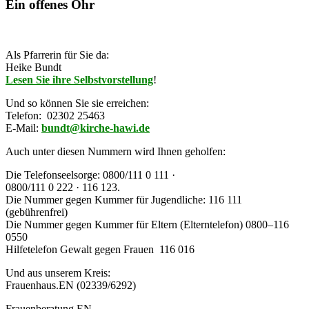
Ein offenes Ohr
Als Pfarrerin für Sie da:
Heike Bundt
Lesen Sie ihre Selbstvorstellung
!
Und so können Sie sie erreichen:
Telefon: 02302 25463
E-Mail:
bundt@kirche-hawi.de
Auch unter diesen Nummern wird Ihnen geholfen:
Die
Telefonseelsorge:
0800/111 0 111 ·
0800/111 0 222 · 116 123.
Die Nummer gegen Kummer für Jugendliche: 116 111
(gebührenfrei)
Die
Nummer gegen Kummer für Eltern
(Elterntelefon)
0800–116
0550
Hilfetelefon Gewalt gegen Frauen 116 016
Und aus unserem Kreis:
Frauenhaus
.EN (02339/6292)
Frauenberatung
.EN