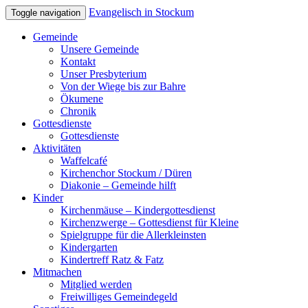
Evangelisch in Stockum
Toggle navigation
Gemeinde
Unsere Gemeinde
Kontakt
Unser Presbyterium
Von der Wiege bis zur Bahre
Ökumene
Chronik
Gottesdienste
Gottesdienste
Aktivitäten
Waffelcafé
Kirchenchor Stockum / Düren
Diakonie – Gemeinde hilft
Kinder
Kirchenmäuse – Kindergottesdienst
Kirchenzwerge – Gottesdienst für Kleine
Spielgruppe für die Allerkleinsten
Kindergarten
Kindertreff Ratz & Fatz
Mitmachen
Mitglied werden
Freiwilliges Gemeindegeld