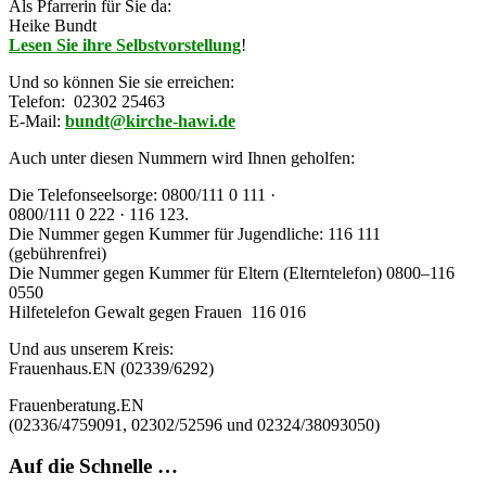
Als Pfarrerin für Sie da:
Heike Bundt
Lesen Sie ihre Selbstvorstellung
!
Und so können Sie sie erreichen:
Telefon: 02302 25463
E-Mail:
bundt@kirche-hawi.de
Auch unter diesen Nummern wird Ihnen geholfen:
Die
Telefonseelsorge:
0800/111 0 111 ·
0800/111 0 222 · 116 123.
Die Nummer gegen Kummer für Jugendliche: 116 111
(gebührenfrei)
Die
Nummer gegen Kummer für Eltern
(Elterntelefon)
0800–116
0550
Hilfetelefon Gewalt gegen Frauen 116 016
Und aus unserem Kreis:
Frauenhaus
.EN (02339/6292)
Frauenberatung
.EN
(02336/4759091, 02302/52596 und 02324/38093050)
Auf die Schnelle …