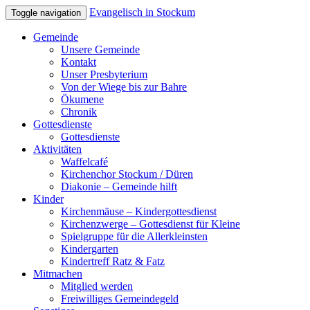
Evangelisch in Stockum
Toggle navigation
Gemeinde
Unsere Gemeinde
Kontakt
Unser Presbyterium
Von der Wiege bis zur Bahre
Ökumene
Chronik
Gottesdienste
Gottesdienste
Aktivitäten
Waffelcafé
Kirchenchor Stockum / Düren
Diakonie – Gemeinde hilft
Kinder
Kirchenmäuse – Kindergottesdienst
Kirchenzwerge – Gottesdienst für Kleine
Spielgruppe für die Allerkleinsten
Kindergarten
Kindertreff Ratz & Fatz
Mitmachen
Mitglied werden
Freiwilliges Gemeindegeld