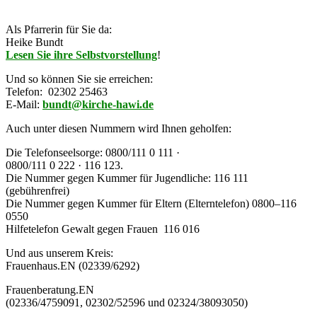
Als Pfarrerin für Sie da:
Heike Bundt
Lesen Sie ihre Selbstvorstellung
!
Und so können Sie sie erreichen:
Telefon: 02302 25463
E-Mail:
bundt@kirche-hawi.de
Auch unter diesen Nummern wird Ihnen geholfen:
Die
Telefonseelsorge:
0800/111 0 111 ·
0800/111 0 222 · 116 123.
Die Nummer gegen Kummer für Jugendliche: 116 111
(gebührenfrei)
Die
Nummer gegen Kummer für Eltern
(Elterntelefon)
0800–116
0550
Hilfetelefon Gewalt gegen Frauen 116 016
Und aus unserem Kreis:
Frauenhaus
.EN (02339/6292)
Frauenberatung
.EN
(02336/4759091, 02302/52596 und 02324/38093050)