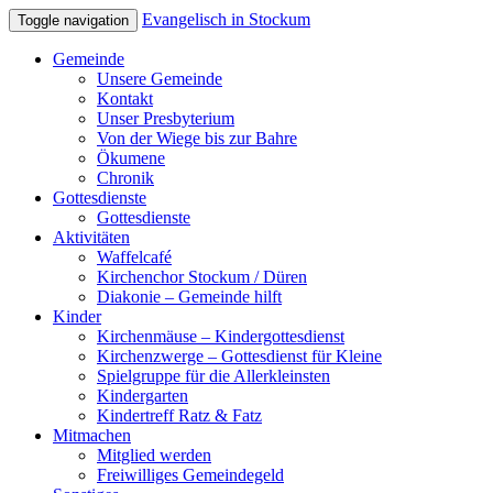
Evangelisch in Stockum
Toggle navigation
Gemeinde
Unsere Gemeinde
Kontakt
Unser Presbyterium
Von der Wiege bis zur Bahre
Ökumene
Chronik
Gottesdienste
Gottesdienste
Aktivitäten
Waffelcafé
Kirchenchor Stockum / Düren
Diakonie – Gemeinde hilft
Kinder
Kirchenmäuse – Kindergottesdienst
Kirchenzwerge – Gottesdienst für Kleine
Spielgruppe für die Allerkleinsten
Kindergarten
Kindertreff Ratz & Fatz
Mitmachen
Mitglied werden
Freiwilliges Gemeindegeld