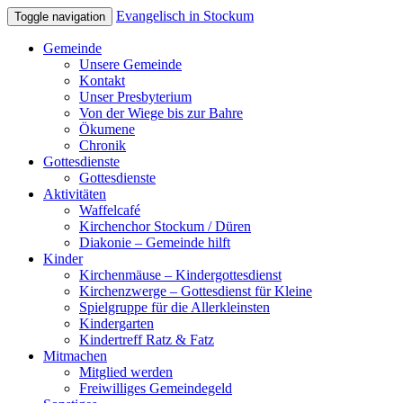
Evangelisch in Stockum
Toggle navigation
Gemeinde
Unsere Gemeinde
Kontakt
Unser Presbyterium
Von der Wiege bis zur Bahre
Ökumene
Chronik
Gottesdienste
Gottesdienste
Aktivitäten
Waffelcafé
Kirchenchor Stockum / Düren
Diakonie – Gemeinde hilft
Kinder
Kirchenmäuse – Kindergottesdienst
Kirchenzwerge – Gottesdienst für Kleine
Spielgruppe für die Allerkleinsten
Kindergarten
Kindertreff Ratz & Fatz
Mitmachen
Mitglied werden
Freiwilliges Gemeindegeld