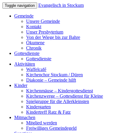
Evangelisch in Stockum
Toggle navigation
Gemeinde
Unsere Gemeinde
Kontakt
Unser Presbyterium
Von der Wiege bis zur Bahre
Ökumene
Chronik
Gottesdienste
Gottesdienste
Aktivitäten
Waffelcafé
Kirchenchor Stockum / Düren
Diakonie – Gemeinde hilft
Kinder
Kirchenmäuse – Kindergottesdienst
Kirchenzwerge – Gottesdienst für Kleine
Spielgruppe für die Allerkleinsten
Kindergarten
Kindertreff Ratz & Fatz
Mitmachen
Mitglied werden
Freiwilliges Gemeindegeld