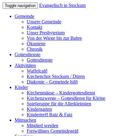
Evangelisch in Stockum
Toggle navigation
Gemeinde
Unsere Gemeinde
Kontakt
Unser Presbyterium
Von der Wiege bis zur Bahre
Ökumene
Chronik
Gottesdienste
Gottesdienste
Aktivitäten
Waffelcafé
Kirchenchor Stockum / Düren
Diakonie – Gemeinde hilft
Kinder
Kirchenmäuse – Kindergottesdienst
Kirchenzwerge – Gottesdienst für Kleine
Spielgruppe für die Allerkleinsten
Kindergarten
Kindertreff Ratz & Fatz
Mitmachen
Mitglied werden
Freiwilliges Gemeindegeld