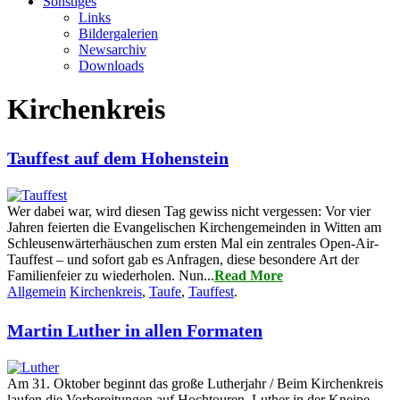
Sonstiges
Links
Bildergalerien
Newsarchiv
Downloads
Kirchenkreis
Tauffest auf dem Hohenstein
Wer dabei war, wird diesen Tag gewiss nicht vergessen: Vor vier
Jahren feierten die Evangelischen Kirchengemeinden in Witten am
Schleusenwärterhäuschen zum ersten Mal ein zentrales Open-Air-
Tauffest – und sofort gab es Anfragen, diese besondere Art der
Familienfeier zu wiederholen. Nun...
Read More
Allgemein
Kirchenkreis
,
Taufe
,
Tauffest
.
Martin Luther in allen Formaten
Am 31. Oktober beginnt das große Lutherjahr / Beim Kirchenkreis
laufen die Vorbereitungen auf Hochtouren. Luther in der Kneipe,